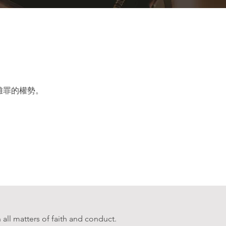
離罪的權勢。
n all matters of faith and conduct.