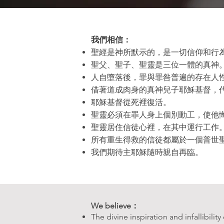
我們相信：
聖經是神所默示的，是一切信仰和行
聖父、聖子、聖靈是三位一體的真神
人自墮落後，罪與罪咎普遍的存在人
借著道成肉身的真神兒子耶穌基督，
耶穌基督從死裡復活。
聖靈必須在罪人身上個別動工，使他
聖靈居住信徒心裡，在其中運行工作
所有重生得救的信徒都屬於一個普世
我們期待主耶穌隨時親自再臨。
We believe：
The divine inspiration and infallibilit