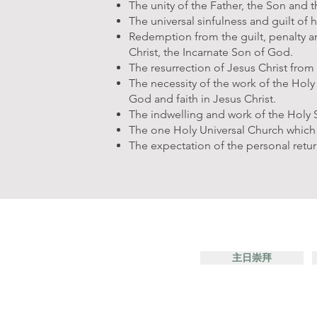
The unity of the Father, the Son and 
The universal sinfulness and guilt of
Redemption from the guilt, penalty and
Christ, the Incarnate Son of God.
The resurrection of Jesus Christ from
The necessity of the work of the Holy 
God and faith in Jesus Christ.
The indwelling and work of the Holy Sp
The one Holy Universal Church which i
The expectation of the personal retur
主日崇拜