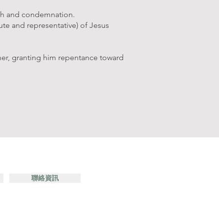
rath and condemnation.
ute and representative) of Jesus
inner, granting him repentance toward
聯絡資訊