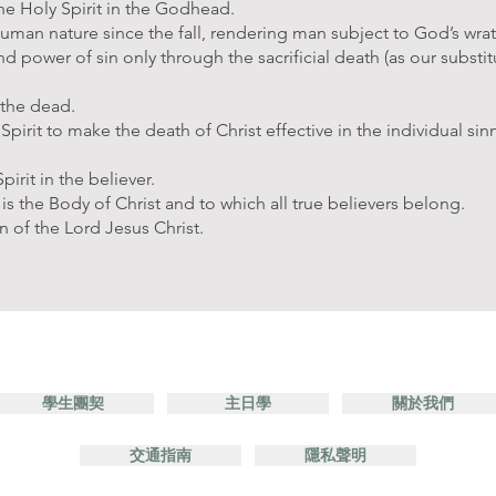
the Holy Spirit in the Godhead.
 human nature since the fall, rendering man subject to God’s w
 power of sin only through the sacrificial death (as our substit
 the dead.
Spirit to make the death of Christ effective in the individual s
irit in the believer.
s the Body of Christ and to which all true believers belong.
n of the Lord Jesus Christ.
牛津華人基督教會 OxCCC
學生團契
主日學
關於我們
交通指南
隱私聲明