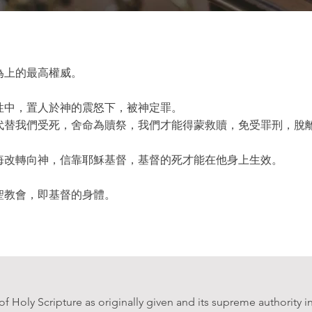
為上的最高權威。
。
性中，置人於神的震怒下，被神定罪。
代替我們受死，舍命為贖祭，我們才能得蒙救贖，免受罪刑，脫
悔改轉向神，信靠耶穌基督，基督的死才能在他身上生效。
。
聖教會，即基督的身體。
y of Holy Scripture as originally given and its supreme authority i