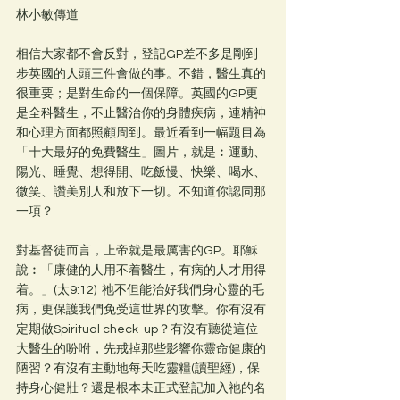
林小敏傳道
相信大家都不會反對，登記GP差不多是剛到
步英國的人頭三件會做的事。不錯，醫生真的
很重要；是對生命的一個保障。英國的GP更
是全科醫生，不止醫治你的身體疾病，連精神
和心理方面都照顧周到。最近看到一幅題目為
「十大最好的免費醫生」圖片，就是︰運動、
陽光、睡覺、想得開、吃飯慢、快樂、喝水、
微笑、讚美別人和放下一切。不知道你認同那
一項？
對基督徒而言，上帝就是最厲害的GP。耶穌
說︰「康健的人用不着醫生，有病的人才用得
着。」(太9:12)  祂不但能治好我們身心靈的毛
病，更保護我們免受這世界的攻擊。你有沒有
定期做Spiritual check-up？有沒有聽從這位
大醫生的吩咐，先戒掉那些影響你靈命健康的
陋習？有沒有主動地每天吃靈糧(讀聖經)，保
持身心健壯？還是根本未正式登記加入祂的名