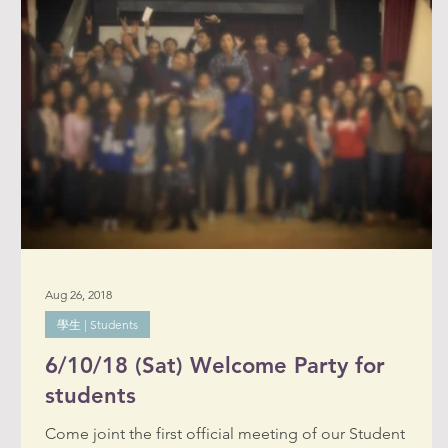
Aug 26, 2018
學生 | Students
6/10/18 (Sat) Welcome Party for
students
Come joint the first official meeting of our Student