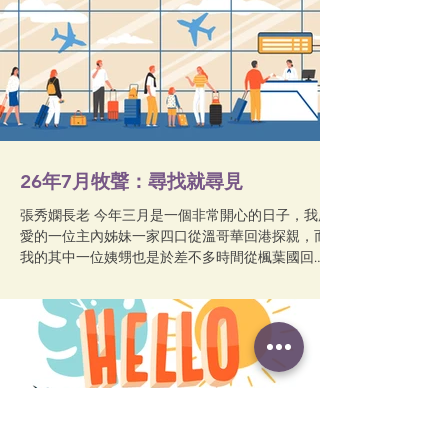
26年7月牧聲：尋找就尋見
張秀嫻長老 今年三月是一個非常開心的日子，我所
愛的一位主內姊妹一家四口從溫哥華回港探親，而
我的其中一位姨甥也是於差不多時間從楓葉國回
港。畢竟已有兩年多沒有跟他們見面，我決定回
港，與他們一聚，共話衷腸。 快樂不知時日過，很
快又到了離港回英的日子，怎料，我在香港機場遇
上了「災難」。辦理完登記手續，正準備入閘之
際，我突然發覺手機不見了！我嚇得魂飛魄散，腦
中浮現的第一個念頭就是找機場警崗；然而，我在
機場遇見過的兩位警察，都告訴我機場沒有警崗，
囑我去詢問處問問。我先往「離境樓層」的詢問處
打聽，他們說沒有收過手機；正當我打算到「回港