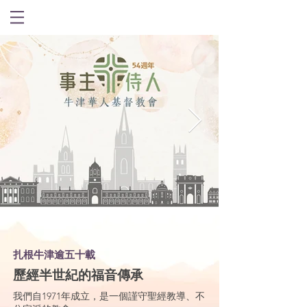
扎根牛津逾五十載
歷
經
半世紀的福音傳承
我們自1971年成立，是一個謹守聖經教導、不