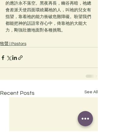
的應許永不落空。黑夜再長，幽谷再暗，祂總
會差派天使四面環繞屬祂的人，叫祂的兒女有
指望，靠着祂的能力衝破危難障礙。盼望我們
都能把神的話語常存心中，倚靠祂的大能大
力，剛強壯膽地面對各種挑戰。
牧聲 | Pastors
See All
Recent Posts