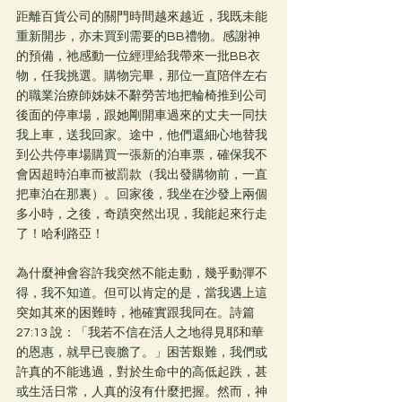
距離百貨公司的關門時間越來越近，我既未能
重新開步，亦未買到需要的BB禮物。感謝神
的預備，祂感動一位經理給我帶來一批BB衣
物，任我挑選。購物完畢，那位一直陪伴左右
的職業治療師姊妹不辭勞苦地把輪椅推到公司
後面的停車場，跟她剛開車過來的丈夫一同扶
我上車，送我回家。途中，他們還細心地替我
到公共停車場購買一張新的泊車票，確保我不
會因超時泊車而被罰款（我出發購物前，一直
把車泊在那裏）。回家後，我坐在沙發上兩個
多小時，之後，奇蹟突然出現，我能起來行走
了！哈利路亞！
為什麼神會容許我突然不能走動，幾乎動彈不
得，我不知道。但可以肯定的是，當我遇上這
突如其來的困難時，祂確實跟我同在。詩篇 
27:13 說：「我若不信在活人之地得見耶和華
的恩惠，就早已喪膽了。」困苦艱難，我們或
許真的不能逃過，對於生命中的高低起跌，甚
或生活日常，人真的沒有什麼把握。然而，神