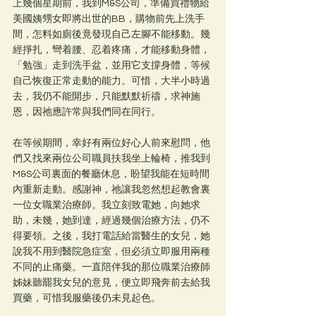
上幾個星期前，我到M&S公司，準備買禮物給
美國姨甥女即將出世的BB，購物前先上洗手
間，怎料如廁後竟發現自己左腳不能移動。幾
經掙扎，彎着腰、忍着疼痛，才能移動身體，
「勉強」走到洗手盆，並用它支撐身體，等候
自己恢復正常走動的能力。可惜，大半小時過
去，我仍不能開步，只能默默祈禱，求神施
恩，因祂應許常與我們同在同行。
在等候期間，幸好有兩位好心人前來慰問，他
們又找來兩位公司職員扶我坐上輪椅，推我到
M&S公司裏面的餐廳休息，盼望我能在短時間
內重新走動。感謝神，祂讓我忽然想起教會裏
一位女職業治療師。我立刻致電她，向她求
助，未幾，她到達，經過幾個治療方法，仍不
得要領。之後，我打電話給當醫生的女兒，她
說我不用到醫院急症室，但必須立即服用兩種
不同的止痛藥。一直陪伴我的那位職業治療師
姊妹聽罷我女兒的意見，便立即飛奔前去給我
買藥，可惜我服藥後仍未見起色。