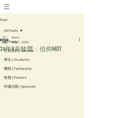
Post
All Posts
oxccc
All Posts
Sep 1, 2024
24年9月牧聲：信仰MOT
主日崇拜 | Service
學生 | Students
團契 | Fellowship
牧聲 | Pastors
特備活動 | Specials