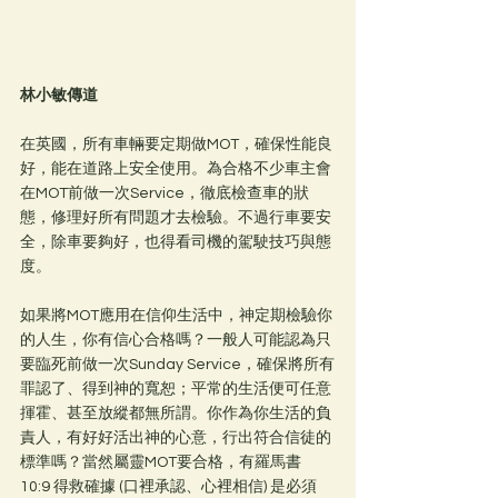
林小敏傳道
在英國，所有車輛要定期做MOT，確保性能良
好，能在道路上安全使用。為合格不少車主會
在MOT前做一次Service，徹底檢查車的狀
態，修理好所有問題才去檢驗。不過行車要安
全，除車要夠好，也得看司機的駕駛技巧與態
度。
如果將MOT應用在信仰生活中，神定期檢驗你
的人生，你有信心合格嗎？一般人可能認為只
要臨死前做一次Sunday Service，確保將所有
罪認了、得到神的寬恕；平常的生活便可任意
揮霍、甚至放縱都無所謂。你作為你生活的負
責人，有好好活出神的心意，行出符合信徒的
標準嗎？當然屬靈MOT要合格，有羅馬書 
10:9 得救確據 (口裡承認、心裡相信) 是必須