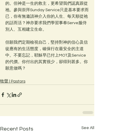
的。但神是一生的救主，更希望我們認真跟從
祂。參與崇拜Sunday Service只是基本要求而
已，你有無邀請神介入你的人生、每天順從祂
的話而活？神亦要求我們學習事奉Serve服侍
別人、互相建立生命。
但願我們定期檢視自己，堅持對神的信心及信
徒應有的生活態度，確保行在最安全的主道
中。不要忘記，耶穌早已付上MOT及Service
的代價。你付出的其實很少，卻得到甚多。你
願意做嗎？
牧聲 | Pastors
See All
Recent Posts