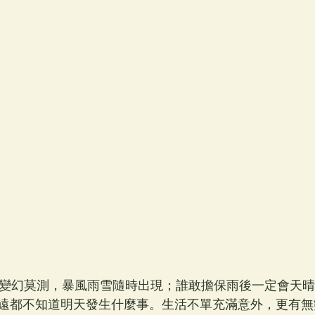
是變幻莫測，暴風雨雪隨時出現；誰敢擔保雨後一定會天
遠都不知道明天發生什麼事。生活不單充滿意外，更有無