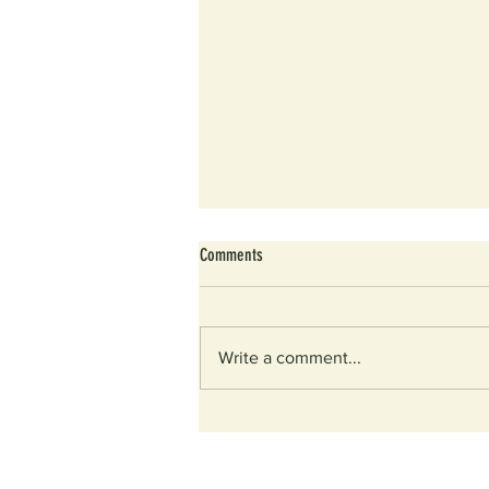
Comments
Write a comment...
26年6月牧聲：In memory of me