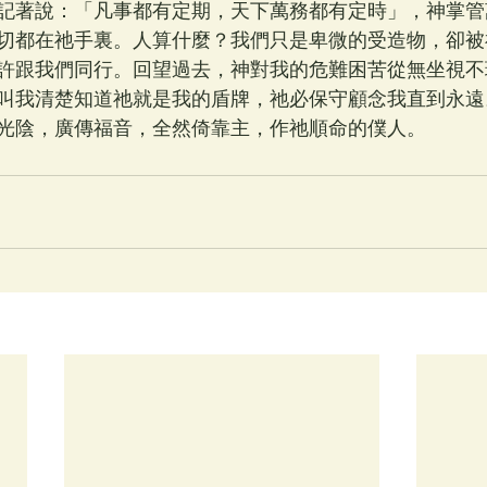
記著說：「凡事都有定期，天下萬務都有定時」，神掌管
切都在祂手裏。人算什麼？我們只是卑微的受造物，卻被
應許跟我們同行。回望過去，神對我的危難困苦從無坐視
叫我清楚知道祂就是我的盾牌，祂必保守顧念我直到永遠
光陰，廣傳福音，全然倚靠主，作祂順命的僕人。