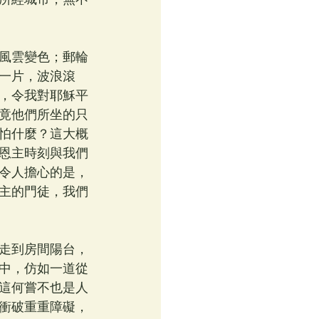
風雲變色；郵輪
一片，波浪滾
，令我對耶穌平
竟他們所坐的只
怕什麼？這大概
恩主時刻與我們
令人擔心的是，
主的門徒，我們
走到房間陽台，
中，仿如一道從
這何嘗不也是人
衝破重重障礙，