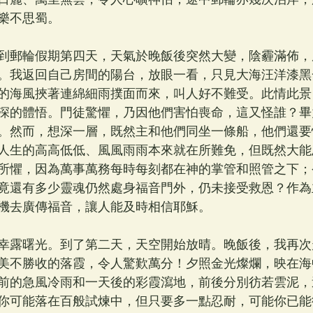
樂不思蜀。
到郵輪假期第四天，天氣於晚飯後突然大變，陰霾滿佈，
。我返回自己房間的陽台，放眼一看，只見大海汪洋漆黑
的海風挾著連綿細雨撲面而來，叫人好不難受。此情此景
深的體悟。門徒驚懼，乃因他們害怕喪命，這又怪誰？畢
。然而，想深一層，既然主和他們同坐一條船，他們還要
人生的高高低低、風風雨雨本來就在所難免，但既然大能
所懼，因為萬事萬務每時每刻都在神的掌管和照管之下；
竟還有多少靈魂仍然處身福音門外，仍未接受救恩？作為
機去廣傳福音，讓人能及時相信耶穌。
幸露曙光。到了第二天，天空開始放晴。晚飯後，我再次
美不勝收的落霞，令人驚歎萬分！夕照金光燦爛，映在海
前的急風冷雨和一天後的彩霞瀉地，前後分別彷若雲泥，
你可能落在百般試煉中，但只要多一點忍耐，可能你已能