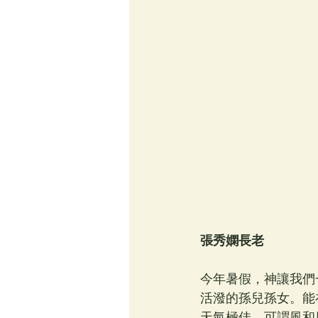
張秀嫻長老
今年暑假，神讓我們
活潑的孫兒孫女。能
天氣極佳。可謂風和