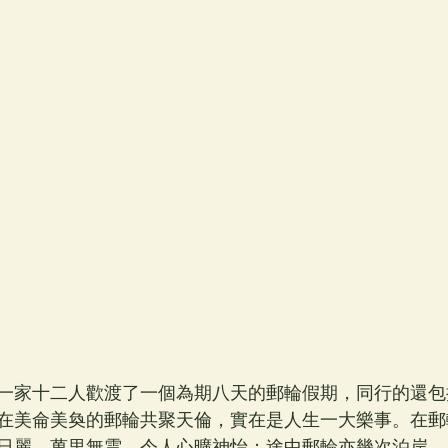
一家十二人歡渡了一個為期八天的郵輪假期，同行的還包
在美侖美奐的郵輪共聚天倫，實在是人生一大樂事。在郵
日麗、萬里無雲，令人心曠神怡；途中郵輪亦幾次泊岸，