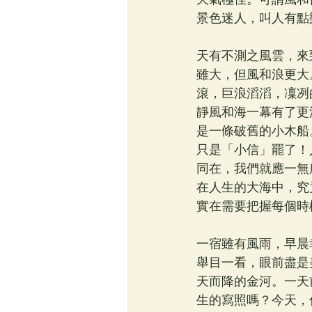
景色迷人，叫人有點
天有不測之風雲，來
雖大，但風和浪更大
滾，巨浪滔滔，凜冽
靜風和海一幕有了更
是一條破舊的小木船
只是「小信」罷了！
同在，我們就應一無
在人生的大海中，究
實在需要把握每個時
一宿雖有風雨，早晨
舉目一看，眼前盡是
天而降的金河。一天
生的寫照嗎？今天，