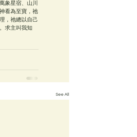
萬象星宿、山川
神看為至寶，祂
不理，祂總以自己
。求主叫我知
See All