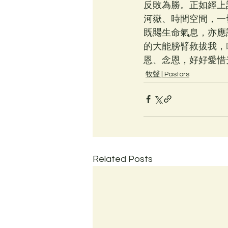
反敗為勝。正如經上
河嶽、時間空間，一
既𧶽生命氣息，亦
的大能膀臂救拔我，
恩、念恩，好好愛惜
牧聲 | Pastors
Related Posts