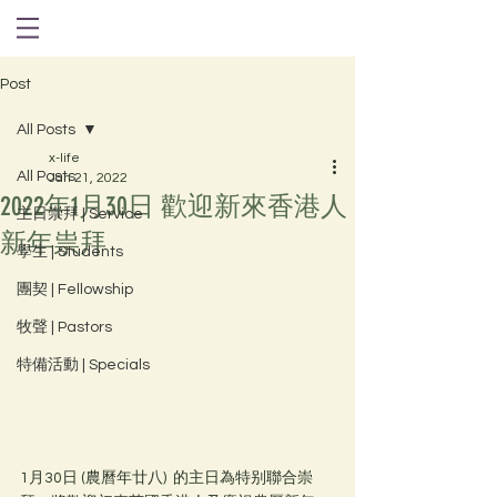
Post
All Posts
x-life
All Posts
Jan 21, 2022
2022年1月30日 歡迎新來香港人
主日崇拜 | Service
新年祟拜
學生 | Students
團契 | Fellowship
牧聲 | Pastors
特備活動 | Specials
1月30日 (農曆年廿八)  的主日為特别聯合崇