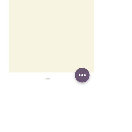
Comments
暑期教會活動安排
26年6月牧聲：In mem
Write a comment...