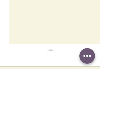
Comments
Write a comment...
5月2-4日 「一起走·不放
心繫十架 — 202
手」生活營
晚會
牛津華人基督教會 OxCCC
主日崇拜
學生團契