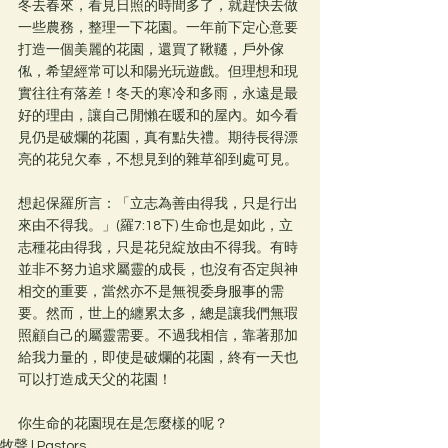
冬去春來，看見日照的時間多了，就趕快去做
一些農務，整理一下花園。一年前下定心意要
打造一個美麗的花園，還買了鞦韆，戶外傢
俬，希望經常可以和陽光玩遊戲。但理想和現
實往往有落差！冬天的寒冷和多雨，永遠是最
好的理由，讓自己閒懶在暖和的屋內。如今看
見仍是破爛的花園，真有點失禮。期待長得漂
亮的花兒欠奉，不想見到的雜草卻到處可見。
想起保羅所言：「立志為善由得我，只是行出
來由不得我。」(羅7:18下) 生命也是如此，立
志種花由得我，只是花兒綻放由不得我。有時
並非不努力追求屬靈的成長，也沒有否定與神
相交的重要，當然亦不是無視委身服事的需
要。然而，世上的纏累太多，總是讓我們無瑕
照顧自己的屬靈需要。不過我相信，靠著那加
給我力量的，即使是破爛的花園，終有一天也
可以打造成天父的花園！
你生命的花園現在是怎麼樣的呢？
牧聲 | Pastors