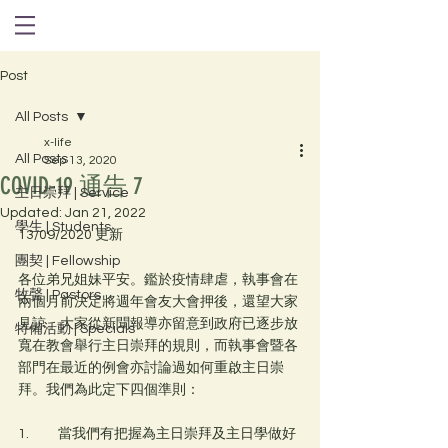
Post
All Posts
x-life
All Posts
Sep 13, 2020
COVID-19 通告 7
主日崇拜 | Service
Updated:
Jan 21, 2022
學生 | Students
13/09/2020 更新
團契 | Fellowship
各位弟兄姐妹平安。鑑於疫情肆虐，執事會在
牧聲 | Pastors
兩個月前決定將週年會友大會押後，還望大家
見諒。大家從新聞報導亦留意到政府已逐步放
特備活動 | Specials
寬在教會舉行主日崇拜的規則，而執事會暨各
部門在最近的例會亦討論過如何重啟主日崇
拜。我們為此定下四個準則：
1.	當我們有把握為主日崇拜及主日學做好