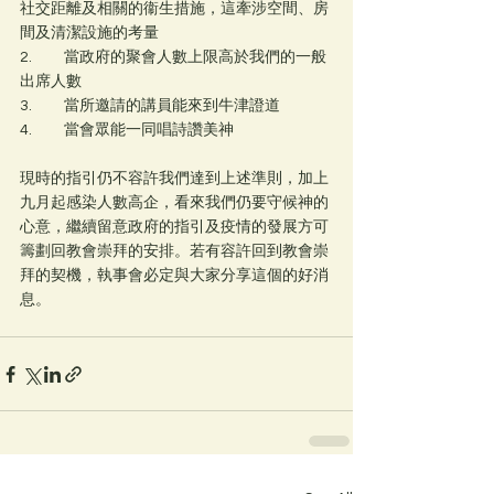
社交距離及相關的衞生措施，這牽涉空間、房
間及清潔設施的考量
2.	當政府的聚會人數上限高於我們的一般
出席人數
3.	當所邀請的講員能來到牛津證道
4.	當會眾能一同唱詩讚美神
現時的指引仍不容許我們達到上述準則，加上
九月起感染人數高企，看來我們仍要守候神的
心意，繼續留意政府的指引及疫情的發展方可
籌劃回教會崇拜的安排。若有容許回到教會崇
拜的契機，執事會必定與大家分享這個的好消
息。