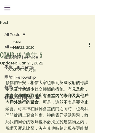
Post
All Posts
x-life
All Posts
Mar 22, 2020
COVID-19 通告 5
主日崇拜 | Service
Updated:
Jan 21, 2022
學生 | Students
22/03/2020 更新
團契 | Fellowship
願你們平安，相信大家也聽到英國政府的停課
牧聲 | Pastors
令以及其他減少社交接觸的措施。有見及此，
本會宣佈暫時取消所有會堂內的崇拜及其他戶
特備活動 | Specials
內戶外進行的聚會
。可是，這並不表是要停止
聚會。可幸神在關掉會堂的門之同時，也為我
們開啟網上聚會的窗。神的靈乃活活潑潑，故
此我們同心的敬拜也不必拘泥於建築物之內，
所謂天涯若比鄰，沒有其他時刻比現在更能體