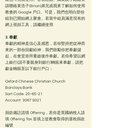
請聯絡黃浩子(Brian)弟兄或我來了解如何使用
教會的 Google 戶口。可是，我們也明白部份
組別已開始網上聚會。若當中組員滿意現有的
網上視頻工具，請繼續使用
3. 奉獻
奉獻的精神是信心及感恩，若你堅持把從神而
來的一部份回獻給神，我們鼓勵你把奉獻儲
起，在會堂崇拜重啟後作奉獻。若你希望以網
上銀行(請不要親身到銀行)轉賬來奉獻，請把
獻金轉賬至以下銀行戶口：
Oxford Chinese Christian Church
Barclays Bank
Sort Code: 20-65-21
Account: 3067 9321
捐款備註請填 Offering，若你是英國納稅人請
填 Offering Tax 並填上從教會取得的退稅捐款
編號