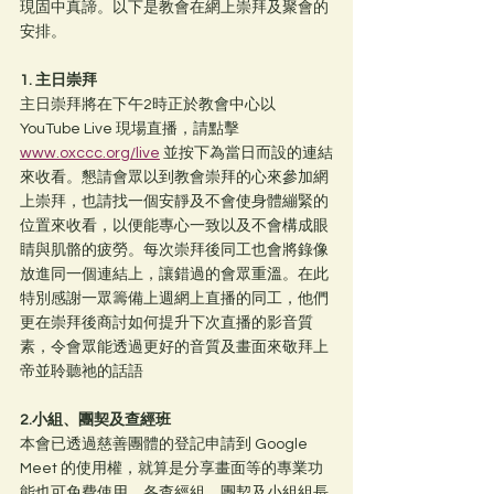
現固中真諦。以下是教會在網上崇拜及聚會的
安排。
1. 主日崇拜
主日崇拜將在下午2時正於教會中心以 
YouTube Live 現場直播，請點擊 
www.oxccc.org/live
 並按下為當日而設的連結
來收看。懇請會眾以到教會崇拜的心來參加網
上崇拜，也請找一個安靜及不會使身體繃緊的
位置來收看，以便能專心一致以及不會構成眼
睛與肌骼的疲勞。每次崇拜後同工也會將錄像
放進同一個連結上，讓錯過的會眾重溫。在此
特別感謝一眾籌備上週網上直播的同工，他們
更在崇拜後商討如何提升下次直播的影音質
素，令會眾能透過更好的音質及畫面來敬拜上
帝並聆聽祂的話語
2.小組、團契及查經班
本會已透過慈善團體的登記申請到 Google 
Meet 的使用權，就算是分享畫面等的專業功
能也可免費使用。各查經組、團契及小組組長