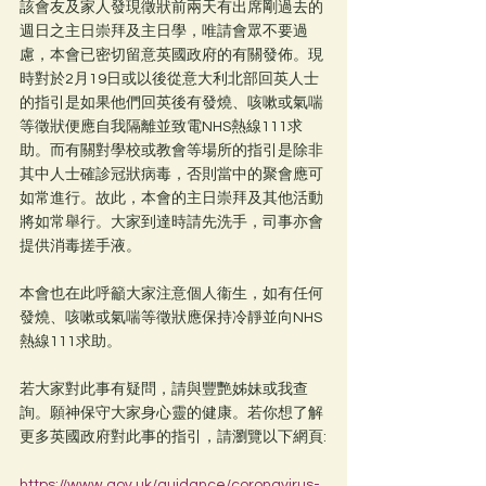
該會友及家人發現徵狀前兩天有出席剛過去的
週日之主日崇拜及主日學，唯請會眾不要過
慮，本會已密切留意英國政府的有關發佈。現
時對於2月19日或以後從意大利北部回英人士
的指引是如果他們回英後有發燒、咳嗽或氣喘
等徵狀便應自我隔離並致電NHS熱線111求
助。而有關對學校或教會等場所的指引是除非
其中人士確診冠狀病毒，否則當中的聚會應可
如常進行。故此，本會的主日崇拜及其他活動
將如常舉行。大家到達時請先洗手，司事亦會
提供消毒搓手液。
本會也在此呼籲大家注意個人衞生，如有任何
發燒、咳嗽或氣喘等徵狀應保持冷靜並向NHS
熱線111求助。
若大家對此事有疑問，請與豐艷姊妹或我查
詢。願神保守大家身心靈的健康。若你想了解
更多英國政府對此事的指引，請瀏覽以下網頁:
https://www.gov.uk/guidance/coronavirus-