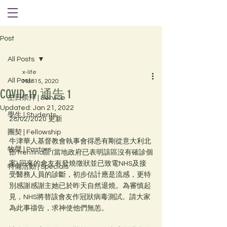
Post
All Posts
x-life
All Posts
Mar 15, 2020
COVID-19 通告 1
主日崇拜 | Service
Updated:
Jan 21, 2022
學生 | Students
28/02/2020 更新
團契 | Fellowship
牛津華人基督教會執事會得悉有剛從意大利北
牧聲 | Pastors
部Trentino區 (當地政府已表明該區沒有確診個
案) 回來的會友有發燒徵狀並已致電NHS及接
特備活動 | Specials
受醫務人員的診斷，初步估計應是流感，更特
別感謝感謝主她已於昨天自然退燒。為審慎起
見，NHS將替該會友作冠狀病毒測試。請大家
為此事禱告，求神使他們無恙。