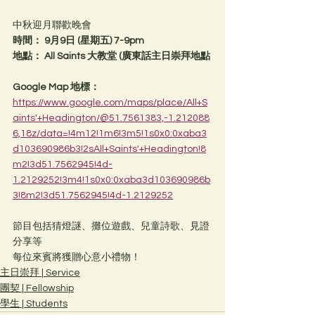
中秋迎月聯歡晚會
時間： 9月9日 (星期五) 7-9pm
地點： All Saints 大教堂 (廣東話主日崇拜地點
Google Map 地標： 
https://www.google.com/maps/place/All+S
aints'+Headington/@51.7561383,-1.212088
6,18z/data=!4m12!1m6!3m5!1s0x0:0xaba3
d103690986b3!2sAll+Saints'+Headington!8
m2!3d51.7562945!4d-
1.2129252!3m4!1s0x0:0xaba3d103690986b
3!8m2!3d51.7562945!4d-1.2129252
節目包括猜燈謎、攤位遊戲、兒童詩歌、見證
分享等
每位來賓將獲贈心意小禮物！
主日崇拜 | Service
團契 | Fellowship
學生 | Students