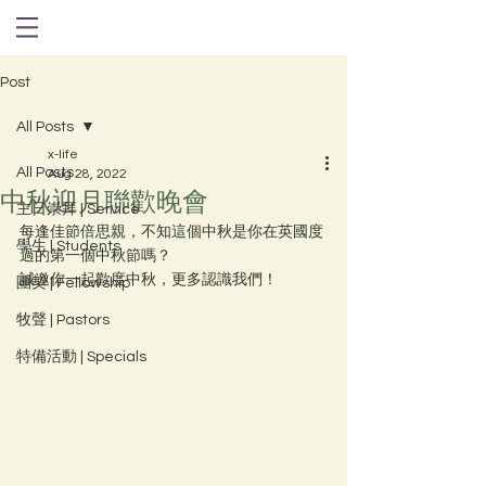
Post
All Posts
x-life
All Posts
Aug 28, 2022
中秋迎月聯歡晚會
主日崇拜 | Service
每逢佳節倍思親，不知這個中秋是你在英國度
學生 | Students
過的第一個中秋節嗎？
誠邀你一起歡度中秋，更多認識我們！
團契 | Fellowship
牧聲 | Pastors
特備活動 | Specials